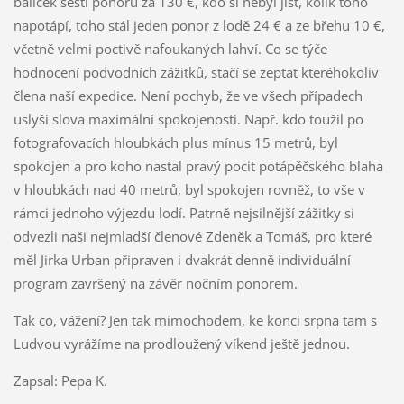
balíček šesti ponorů za 130 €, kdo si nebyl jist, kolik toho
napotápí, toho stál jeden ponor z lodě 24 € a ze břehu 10 €,
včetně velmi poctivě nafoukaných lahví. Co se týče
hodnocení podvodních zážitků, stačí se zeptat kteréhokoliv
člena naší expedice. Není pochyb, že ve všech případech
uslyší slova maximální spokojenosti. Např. kdo toužil po
fotografovacích hloubkách plus mínus 15 metrů, byl
spokojen a pro koho nastal pravý pocit potápěčského blaha
v hloubkách nad 40 metrů, byl spokojen rovněž, to vše v
rámci jednoho výjezdu lodí. Patrně nejsilnější zážitky si
odvezli naši nejmladší členové Zdeněk a Tomáš, pro které
měl Jirka Urban připraven i dvakrát denně individuální
program završený na závěr nočním ponorem.
Tak co, vážení? Jen tak mimochodem, ke konci srpna tam s
Ludvou vyrážíme na prodloužený víkend ještě jednou.
Zapsal: Pepa K.