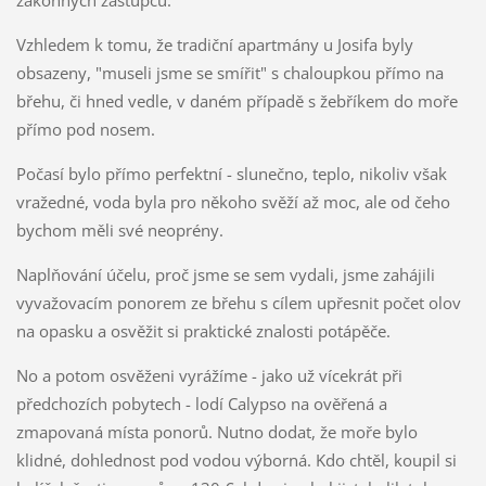
zákonných zástupců.
Vzhledem k tomu, že tradiční apartmány u Josifa byly
obsazeny, "museli jsme se smířit" s chaloupkou přímo na
břehu, či hned vedle, v daném případě s žebříkem do moře
přímo pod nosem.
Počasí bylo přímo perfektní - slunečno, teplo, nikoliv však
vražedné, voda byla pro někoho svěží až moc, ale od čeho
bychom měli své neoprény.
Naplňování účelu, proč jsme se sem vydali, jsme zahájili
vyvažovacím ponorem ze břehu s cílem upřesnit počet olov
na opasku a osvěžit si praktické znalosti potápěče.
No a potom osvěženi vyrážíme - jako už vícekrát při
předchozích pobytech - lodí Calypso na ověřená a
zmapovaná místa ponorů. Nutno dodat, že moře bylo
klidné, dohlednost pod vodou výborná. Kdo chtěl, koupil si