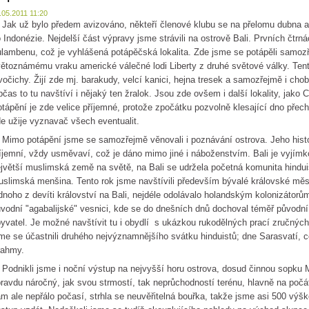
.05.2011 11:20
k už bylo předem avizováno, někteří členové klubu se na přelomu dubna a 
 Indonézie. Nejdelší část výpravy jsme strávili na ostrově Bali. Prvních čtrn
lambenu, což je vyhlášená potápěčská lokalita. Zde jsme se potápěli samozře
ětoznámému vraku americké válečné lodi Liberty z druhé světové války. Te
vočichy. Žijí zde mj. barakudy, velcí kanici, hejna tresek a samozřejmě i chob
čas to tu navštíví i nějaký ten žralok. Jsou zde ovšem i další lokality, jako 
tápění je zde velice příjemné, protože zpočátku pozvolně klesající dno přech
e užije vyznavač všech eventualit.
mo potápění jsme se samozřejmě věnovali i poznávání ostrova. Jeho historie
íjemní, vždy usměvaví, což je dáno mimo jiné i náboženstvím. Bali je vyjímk
jvětší muslimská země na světě, na Bali se udržela početná komunita hindui
slimská menšina. Tento rok jsme navštívili především bývalé královské měs
dnoho z devíti království na Bali, nejdéle odolávalo holandským kolonizátorů
vodní "agabalijské" vesnici, kde se do dnešních dnů dochoval téměř původní 
yvatel. Je možné navštívit tu i obydlí s ukázkou rukodělných prací zručných 
me se účastnili druhého nejvýznamnějšího svátku hinduistů; dne Sarasvatí, c
rahmy.
dnikli jsme i noční výstup na nejvyšší horu ostrova, dosud činnou sopku M
ravdu náročný, jak svou strmostí, tak neprůchodností terénu, hlavně na počá
m ale nepřálo počasí, strhla se neuvěřitelná bouřka, takže jsme asi 500 vý