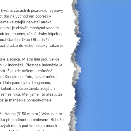
května zůčastnili poznávací výpravy
áct dní na východním pobřeží v
jmě ke zdejší největší atrakci,
nto vrak je obýván mnohými vodními
otnice, murény, různé druhy klipek aj.
Coral Garden, Drop Off a další.
ází prudce do velké hloubky, takže si
 a etnika. Místní lidé jsou velice
ou v Indonézii. Přestože Indonézie je
stů. Žije zde ovšem i umírněná
to Klungkung. Toto, hlavní město
m. Dále jsme byli v Tengananu,
kolorit a způsob života zdejších
řemeslníků. Měli jsme i to štěstí, že
ož je manželka boha-stvořitele
t. Agung (3150 m n.m.) Výstup je to
tku při prodírání se pralesem. Bohužel
škových metrů pod vrcholem museli