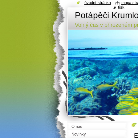
úvodní stránka
mapa str
tisk
Potápěči Kruml
Volný čas v přirozeném pr
O nás
Novinky
E