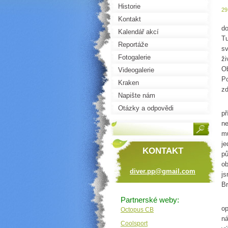
Historie
29
Ja
Kontakt
do
Kalendář akcí
Tu
Reportáže
sv
Fotogalerie
ži
Ob
Videogalerie
Po
Kraken
zd
Napište nám
Mi
Otázky a odpovědi
př
ne
mu
je
KONTAKT
pů
ob
diver.pp
@gmail.c
om
js
B
Po
Partnerské weby:
op
Octopus CB
ná
Coolsport