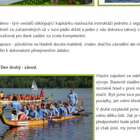
levo - tým veslařů obklopující kapitánku naslouchá instruktáži jednoho z org
kteří ze zúčastněných už v ruce pádlo drželi a jeden z nás dokonce takový 
važovat pro dané zadání za zcela kompetentní.
pravo - působíme na hladině docela malebně, znalec dračího závodění ale m
lo k dokonalosti přinejmenším daleko.
 Den druhý - závod.
Vlastní zápolení se ode
vývoje. Barevně sladěni
nicméně hned v první ro
stačit. Byli jsme sice po
posádky, jen velmi těsn
V druhé rozplavbě jsme 
celou délku lodi. Jak j
předposlední bude ješt
je však jisté, my jsme 