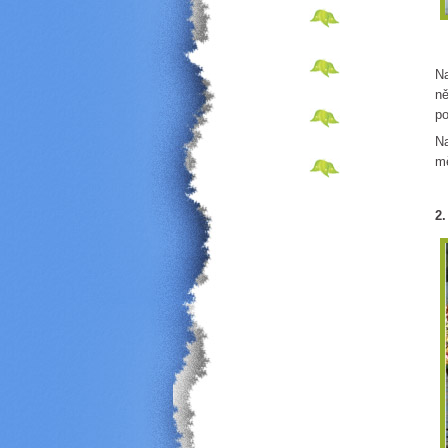
Na
ně
po
Na
mě
2.