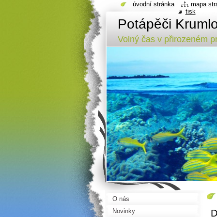
úvodní stránka
mapa str
tisk
Potápěči Kruml
Volný čas v přirozeném pr
O nás
Novinky
D