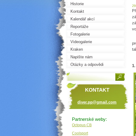
Historie
29
Př
Kontakt
zá
Kalendář akcí
zá
Reportáže
vo
Fotogalerie
Kd
Videogalerie
pr
Kraken
ta
Napište nám
Otázky a odpovědi
1.
KONTAKT
diver.pp
@gmail.c
om
Partnerské weby:
Octopus CB
Coolsport