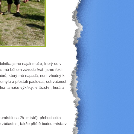
idelníka jsme najali muže, který se v
ás má během závodu řvát, jsme řekli
říměrů, který mě napadá, není vhodný k
omylu a přestali pádlovat, setrvačnost
lná a naše výkřiky: vítězství, hurá a
ístili na 25. místě), přehodnotila
 zúčastnit, takže příště budou místa v