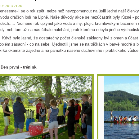
.05.2013 21:36
eneseme-li se o rok zpět, nelze než nevzpomenout na úsilí jedné naší členky
vodu dračích lodí na Lipně. Naše důvody akce se nezúčastnit byly různé - pov
dech..... Nicméně rok uplynul jako voda a my, plujíc krumlovským bazénem s
dy, neb tam už na nás číhalo naléhání, proti kterému nebylo jiného východiska
yž bylo jasné, že dostatečný počet členské základny byl zlomen a účast n
oblém zásadní - co na sebe. Ujednotili jsme se na tričkách v barvě modré s 
křka okamžitě zajedno a na památku našeho duchovního i praktického vůdce 
 Den první - trénink.