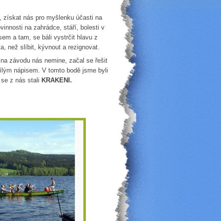
, získat nás pro myšlenku účasti na
innosti na zahrádce, stáří, bolesti v
em a tam, se báli vystrčit hlavu z
, než slíbit, kývnout a rezignovat.
a závodu nás nemine, začal se řešit
bílým nápisem. V tomto bodě jsme byli
se z nás stali
KRAKENI.