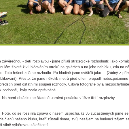
 závěrečnou - třetí rozplavbu - jsme přijali strategické rozhodnutí: jako korm
nulém životě živil bičováním otroků na galérách a na jeho nabídku, zda na n
o. Toto řešení zdá se rozhodlo. Po hladině jsme svištěli jako.....(žádný z p
blikování). Přesto, že jsme několik metrů před cílem propadli nebezpečnému 
předstih před ostatními soupeři rozhodly. Cílová fotografie byla nezpochybnite
k podobně, byly zcela oprávněné.
 horní obrázku se šťastně usmívá posádka vítěze třetí rozplavby.
té, co se rozšířila zpráva o našem úspěchu, (z 35 zúčastněných jsme se um
da členů našeho klubu, kteří zůstali doma, svůj nezájem na budoucí zájem se
di silně výběrovou záležitostí.