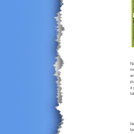
Na
mi
an
pu
a 
ta
Na
Po
řa
lo