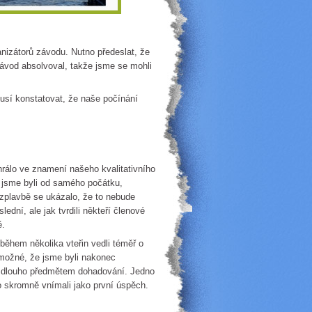
anizátorů závodu. Nutno předeslat, že
závod absolvoval, takže jsme se mohli
usí konstatovat, že naše počínání
hrálo ve znamení našeho kvalitativního
 jsme byli od samého počátku,
zplavbě se ukázalo, že to nebude
slední, ale jak tvrdili někteří členové
ě.
během několika vteřin vedli téměř o
e možné, že jsme byli nakonec
ě dlouho předmětem dohadování. Jedno
to skromně vnímali jako první úspěch.