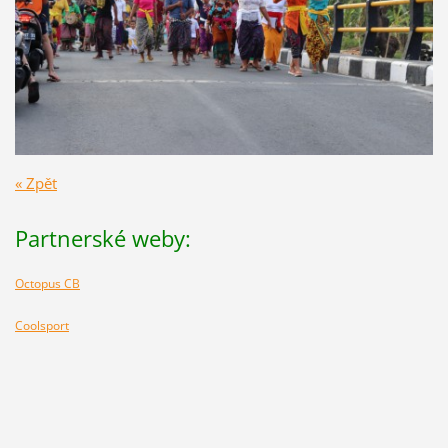
« Zpět
Partnerské weby:
Octopus CB
Coolsport