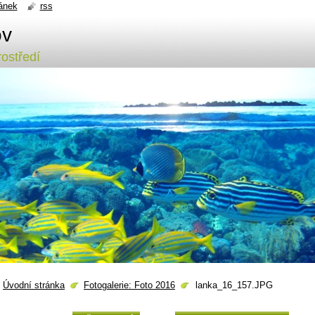
ánek
rss
ov
ostředí
Úvodní stránka
Fotogalerie: Foto 2016
lanka_16_157.JPG