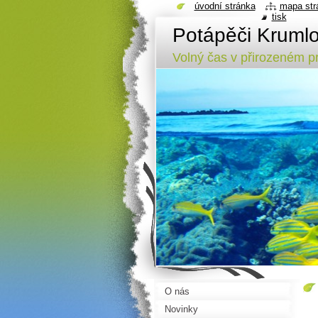
úvodní stránka
mapa str
tisk
Potápěči Kruml
Volný čas v přirozeném pr
O nás
Novinky