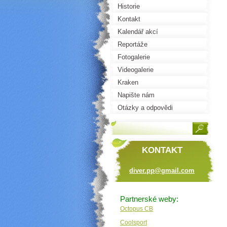
Historie
Kontakt
Kalendář akcí
Reportáže
Fotogalerie
Videogalerie
Kraken
Napište nám
Otázky a odpovědi
KONTAKT
diver.pp
@gmail.c
om
Partnerské weby:
Octopus CB
Coolsport